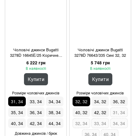
Чоловічі джинси Bugatti
Чоловічі джинси Bugatti
3278D 16645E/25 Коричневі
3278D 76643/335 Сині 32, 32
31, 34
6 222 грн
5 748 грн
В наявності
В наявності
Купити
Купити
Розміри чоловічих джинсів
Розміри чоловічих джинсів
31, 34
33, 34
34, 34
32, 32
34, 32
36, 32
35, 34
36, 34
38, 34
40, 32
42, 32
31, 34
40, 34
42, 34
44, 34
32, 34
33, 34
34, 34
Довжина джинсів / брюк
36, 34
40, 34