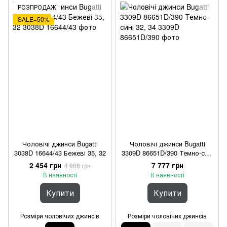
РОЗПРОДАЖ
SALE−50%
Чоловічі джинси Bugatti
Чоловічі джинси Bugatti
3038D 16644/43 Бежеві 35, 32
3309D 86651D/390 Темно-сині
32, 34
2 454 грн
7 777 грн
4 908 грн
В наявності
В наявності
Купити
Купити
Розміри чоловічих джинсів
Розміри чоловічих джинсів