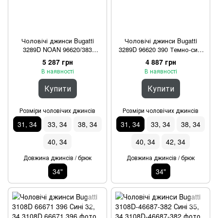
Чоловічі джинси Bugatti
Чоловічі джинси Bugatti
3289D NOAN 96620/383
3289D 96620 390 Темно-сині
Темно-сині 31, 34
31, 34
5 287 грн
4 887 грн
В наявності
В наявності
Купити
Купити
Розміри чоловічих джинсів
Розміри чоловічих джинсів
31, 34
33, 34
38, 34
31, 34
33, 34
38, 34
40, 34
40, 34
42, 34
Довжина джинсів / брюк
Довжина джинсів / брюк
34"
34"