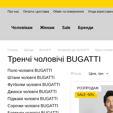
Перейти до основного контенту
Про нас
Оплата і доставка
Обмін та повернення
Угода користувач
Чоловікам
Жінкам
Sale
Бренди
Головна
Бренди
BUGATTІ
Чоловічий одяг BUGATTI
Тренчі чолові
Тренчі чоловічі BUGATTI
Поло чоловічі BUGATTI
Фільтр
Ціна, грн
Штани чоловічі BUGATTI
Футболки чоловічі BUGATTI
РОЗПРОДАЖ
Джинси чоловічі BUGATTI
SALE−50%
Піджаки чоловічі BUGATTI
Сорочки чоловічі BUGATTI
Бермуди чоловічі BUGATTI