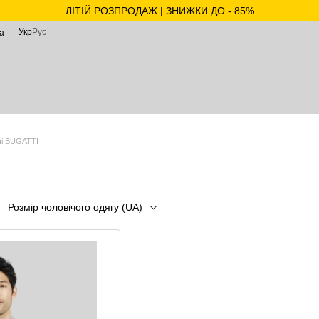
ЛІТІЙ РОЗПРОДАЖ | ЗНИЖКИ ДО - 85%
Укр
Рус
а
чі BUGATTI
Розмір чоловічого одягу (UA)