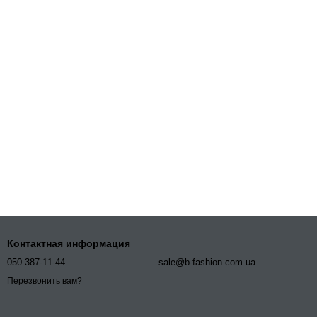
Контактная информация
050 387-11-44
sale@b-fashion.com.ua
Перезвонить вам?