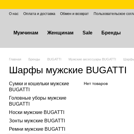
Перейти к основному контенту
О нас
Оплата и доставка
Обмен и возврат
Пользовательское сог
Мужчинам
Женщинам
Sale
Бренды
Главная
Бренды
BUGATTI
Мужские аксессуары BUGATTI
Шарфы
Шарфы мужские BUGATTI
Сумки и кошельки мужские
Нет товаров
BUGATTI
Головные уборы мужские
BUGATTI
Носки мужские BUGATTI
Зонты мужские BUGATTI
Ремни мужские BUGATTI