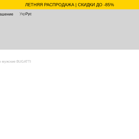
ЛЕТНЯЯ РАСПРОДАЖА | СКИДКИ ДО -85%
Укр
Рус
лашение
 мужские BUGATTI