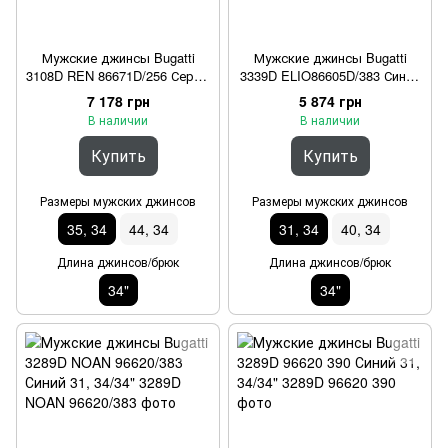
Мужские джинсы Bugatti
Мужские джинсы Bugatti
3108D REN 86671D/256 Серый
3339D ELIO86605D/383 Синий
35, 34/34"
31, 34/34"
7 178 грн
5 874 грн
В наличии
В наличии
Купить
Купить
Размеры мужских джинсов
Размеры мужских джинсов
35, 34
44, 34
31, 34
40, 34
Длина джинсов/брюк
Длина джинсов/брюк
34"
34"