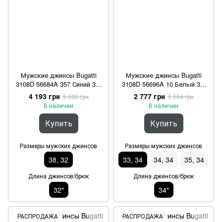
Мужские джинсы Bugatti
Мужские джинсы Bugatti
3108D 56684A 357 Синий 38,
3108D 56696A 10 Белый 33,
32/32"
34/34"
4 193 грн
2 777 грн
5 990 грн
5 554 грн
В наличии
В наличии
Купить
Купить
Размеры мужских джинсов
Размеры мужских джинсов
38, 32
33, 34
34, 34
35, 34
Длина джинсов/брюк
Длина джинсов/брюк
32"
34"
РАСПРОДАЖА
РАСПРОДАЖА