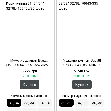
Мужские джинсы Bugatti
Мужские джинсы Bugatti
3278D 16645E/25 Коричневый
3278D 76643/335 Синий 32,
31, 34/34"
32/32"
6 222 грн
5 748 грн
В наличии
В наличии
Купить
Купить
Размеры мужских джинсов
Размеры мужских джинсов
31, 34
33, 34
34, 34
32, 32
34, 32
36, 32