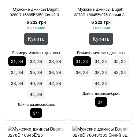
Мужские джинсы Bugatti
Мужские джинсы Bugatti
3280D 16665E/350 Синий 31,
3278D 16645E/275 Серый 31,
34/34"
34/34"
6 222 грн
6 222 грн
В наличии
В наличии
Купить
Купить
Размеры мужских джинсов
Размеры мужских джинсов
31, 34
32, 34
33, 34
31, 34
34, 34
35, 34
34, 34
35, 34
36, 34
36, 34
38, 34
42, 34
38, 34
40, 34
42, 34
44, 34
Длина джинсов/брюк
44, 34
34"
Длина джинсов/брюк
34"