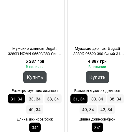
Мужские джинсы Bugatti
Мужские джинсы Bugatti
3289D NOAN 96620/383 Синий
3289D 96620 390 Синий 31,
31, 34/34"
34/34"
5 287 грн
4 887 грн
В наличии
В наличии
Купить
Купить
Размеры мужских джинсов
Размеры мужских джинсов
31, 34
33, 34
38, 34
31, 34
33, 34
38, 34
40, 34
40, 34
42, 34
Длина джинсов/брюк
Длина джинсов/брюк
34"
34"