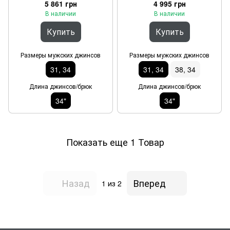
34/34"
34/34"
5 861 грн
4 995 грн
В наличии
В наличии
Купить
Купить
Размеры мужских джинсов
Размеры мужских джинсов
31, 34
31, 34
38, 34
Длина джинсов/брюк
Длина джинсов/брюк
34"
34"
Показать еще 1 Товар
Назад
Вперед
1
из 2