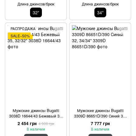
Длина джинсов/брюк
Длина джинсов/брюк
32"
34"
РАСПРОДАЖА
SALE−50%
Мужские джинсы Bugatti
Мужские джинсы Bugatti
3038D 16644/43 Бежевый 35,
3309D 86651D/390 Синий 32,
32/32"
34/34"
2 454 грн
7 777 грн
4 908 грн
В наличии
В наличии