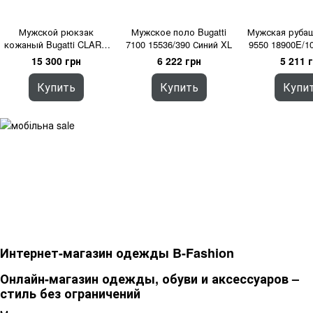
Мужской рюкзак
Мужское поло Bugatti
Мужская рубаш
кожаный Bugatti CLARK
7100 15536/390 Синий XL
9550 18900E/1
49235401 Черный One
15 300 грн
6 222 грн
5 211 
Size
Купить
Купить
Купи
Интернет-магазин одежды B-Fashion
Онлайн-магазин одежды, обуви и аксессуаров –
стиль без ограничений