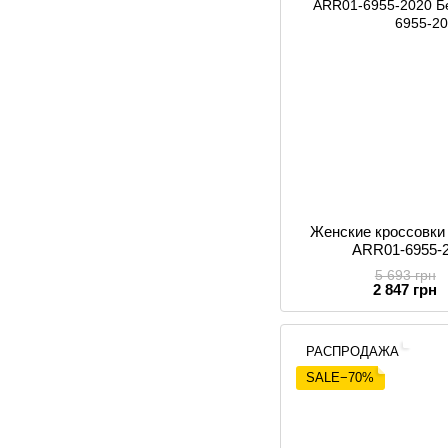
Женские кроссовк
ARR01-6955-
5 693 грн
2 847 грн
РАСПРОДАЖА
SALE−70%