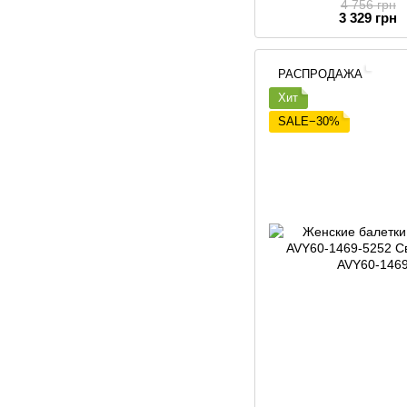
4 756 грн
3 329 грн
РАСПРОДАЖА
Хит
SALE−30%