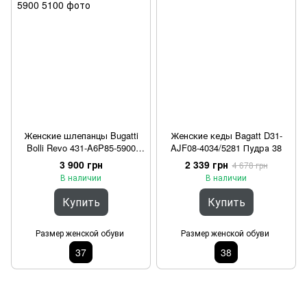
Женские шлепанцы Bugatti
Женские кеды Bagatt D31-
Bolli Revo 431-A6P85-5900
AJF08-4034/5281 Пудра 38
5100 Золотистый 37
3 900 грн
2 339 грн
4 678 грн
В наличии
В наличии
Купить
Купить
Размер женской обуви
Размер женской обуви
37
38