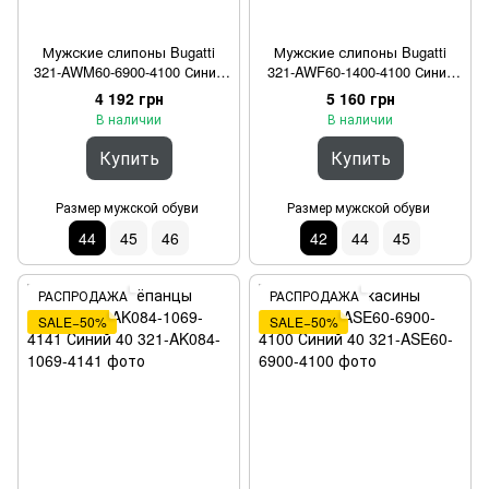
Мужские слипоны Bugatti
Мужские слипоны Bugatti
321-AWM60-6900-4100 Синий
321-AWF60-1400-4100 Синий
44
42
4 192 грн
5 160 грн
В наличии
В наличии
Купить
Купить
Размер мужской обуви
Размер мужской обуви
44
45
46
42
44
45
РАСПРОДАЖА
РАСПРОДАЖА
SALE−50%
SALE−50%