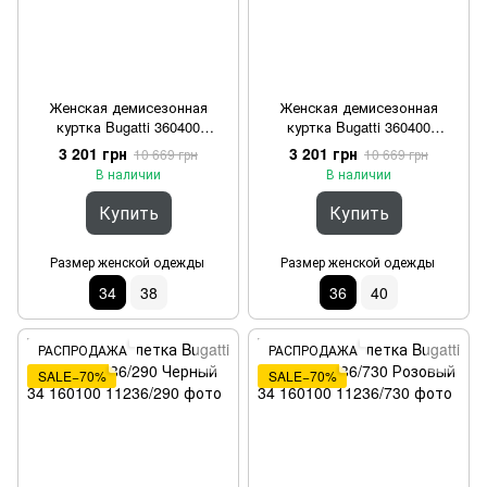
Женская демисезонная
Женская демисезонная
куртка Bugatti 360400
куртка Bugatti 360400
31213/20 Бежевый 34
31213/510 Салатовый 36
3 201 грн
3 201 грн
10 669 грн
10 669 грн
В наличии
В наличии
Купить
Купить
Размер женской одежды
Размер женской одежды
34
38
36
40
РАСПРОДАЖА
РАСПРОДАЖА
SALE−70%
SALE−70%