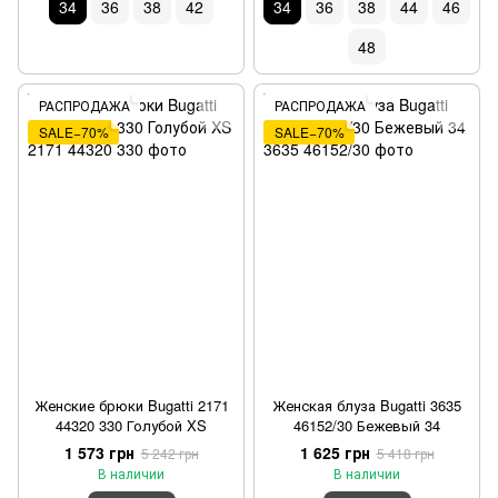
34
36
38
42
34
36
38
44
46
48
РАСПРОДАЖА
РАСПРОДАЖА
SALE−70%
SALE−70%
Женские брюки Bugatti 2171
Женская блуза Bugatti 3635
44320 330 Голубой XS
46152/30 Бежевый 34
1 573 грн
1 625 грн
5 242 грн
5 418 грн
В наличии
В наличии