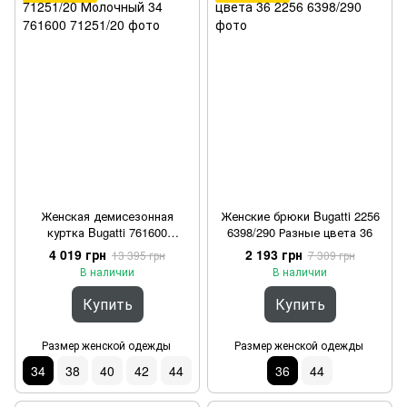
Женская демисезонная
Женские брюки Bugatti 2256
куртка Bugatti 761600
6398/290 Разные цвета 36
71251/20 Молочный 34
4 019 грн
2 193 грн
13 395 грн
7 309 грн
В наличии
В наличии
Купить
Купить
Размер женской одежды
Размер женской одежды
34
38
40
42
44
36
44