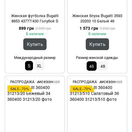
Женская футболка Bugatti
Женская блуза Bugatti 3593
8653 43777/430 Голубой S
20203 10 Белый 46
899 грн
1 573 грн
2 995 грн
5 242 грн
В наличии
В наличии
Купить
Купить
Международный размер
Размер женской одежды
S
XL
46
48
РАСПРОДАЖА
РАСПРОДАЖА
SALE−70%
SALE−70%