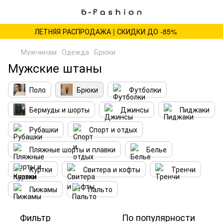
ЛЕТНЯЯ РАСПРОДАЖА | СКИДКИ ДО -85%
Мужчинам
Одежда
Брюки
Мужские штаны
Поло
Брюки
Футболки
Бермуды и шорты
Джинсы
Пиджаки
Рубашки
Спорт и отдых
Пляжные шорты и плавки
Белье
Куртки
Свитера и кофты
Тренчи
Пижамы
Пальто
Фильтр
По популярности