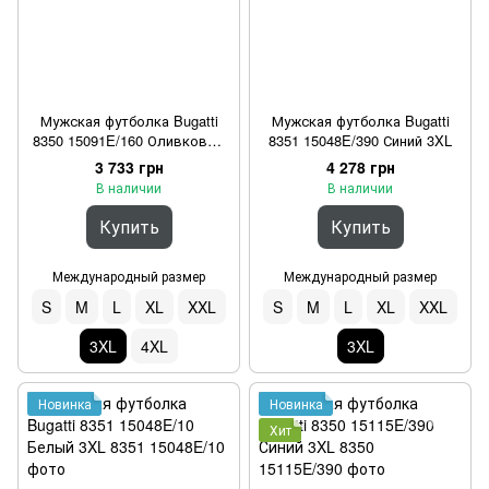
Мужская футболка Bugatti
Мужская футболка Bugatti
8350 15091E/160 Оливковый
8351 15048E/390 Синий 3XL
3XL
3 733 грн
4 278 грн
В наличии
В наличии
Купить
Купить
Международный размер
Международный размер
S
M
L
XL
XXL
S
M
L
XL
XXL
3XL
4XL
3XL
Новинка
Новинка
Хит