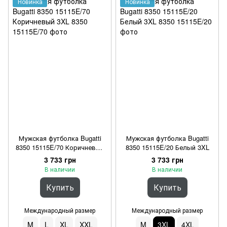
Новинка
Новинка
Мужская футболка Bugatti
Мужская футболка Bugatti
8350 15115E/70 Коричневый
8350 15115E/20 Белый 3XL
3XL
3 733 грн
3 733 грн
В наличии
В наличии
Купить
Купить
Международный размер
Международный размер
M
L
XL
XXL
M
3XL
4XL