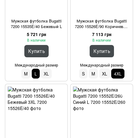
Мужская футболка Bugatti
Мужская футболка Bugatti
7200 15535E/40 Бежевый L
7200 15526E/90 Коричневый
4XL
5 721 грн
7 113 грн
В наличии
В наличии
Купить
Купить
Международный размер
Международный размер
M
L
XL
S
M
XL
4XL