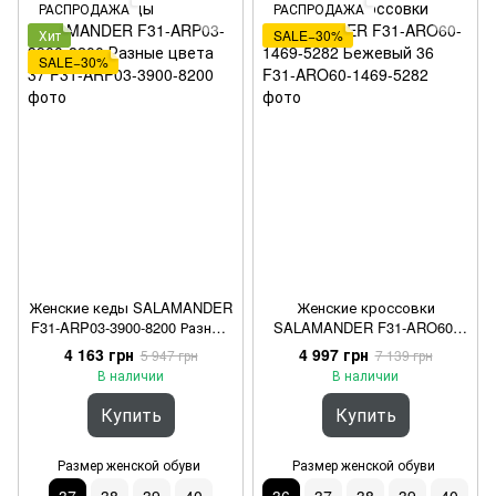
РАСПРОДАЖА
РАСПРОДАЖА
Хит
SALE−30%
SALE−30%
Женские кеды SALAMANDER
Женские кроссовки
F31-ARP03-3900-8200 Разные
SALAMANDER F31-ARO60-
цвета 37
1469-5282 Бежевый 36
4 163 грн
4 997 грн
5 947 грн
7 139 грн
В наличии
В наличии
Купить
Купить
Размер женской обуви
Размер женской обуви