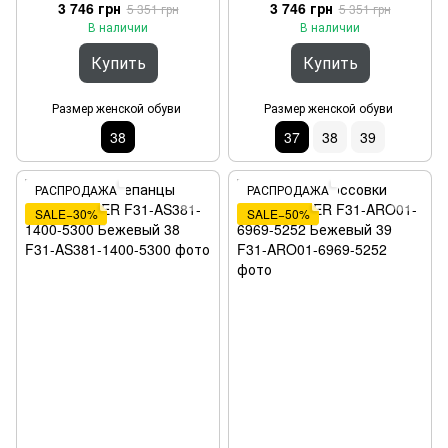
1469-5252 Светло-серый 38
1469-1010 Черный 37
3 746 грн
3 746 грн
5 351 грн
5 351 грн
В наличии
В наличии
Купить
Купить
Размер женской обуви
Размер женской обуви
38
37
38
39
РАСПРОДАЖА
РАСПРОДАЖА
SALE−30%
SALE−50%