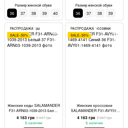
Размер женской обуви
Размер женской обуви
36
37
38
39
40
36
37
38
39
РАСПРОДАЖА
РАСПРОДАЖА
SALE−30%
SALE−30%
Женские кеды SALAMANDER
Женские кроссовки
F31-ARN03-1039-2013 Белый
SALAMANDER F31-AVY01-
37
1469-4141 Синий 36
4 163 грн
4 163 грн
5 947 грн
5 947 грн
В наличии
В наличии