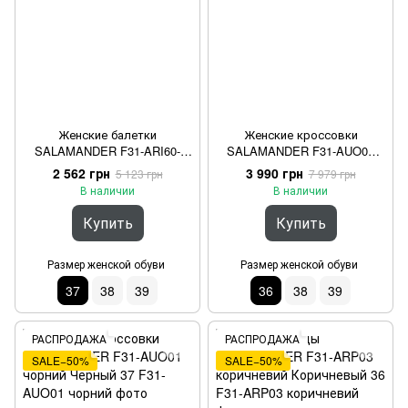
Женские балетки
Женские кроссовки
SALAMANDER F31-ARI60-
SALAMANDER F31-AUO02
3400-1400 Бежевый 37
беж Бежевый 36
2 562 грн
3 990 грн
5 123 грн
7 979 грн
В наличии
В наличии
Купить
Купить
Размер женской обуви
Размер женской обуви
37
38
39
36
38
39
РАСПРОДАЖА
РАСПРОДАЖА
SALE−50%
SALE−50%