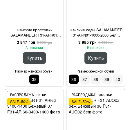
1
Женские кроссовки
Женские кеды SALAMANDER
SALAMANDER F31-ARR01-
F31-ARN01-1000-2000 Белый
6955-2020 Белый 38
36
2 847 грн
3 985 грн
5 693 грн
5 693 грн
В наличии
В наличии
Купить
Купить
Размер женской обуви
Размер женской обуви
38
36
37
38
39
40
РАСПРОДАЖА
РАСПРОДАЖА
SALE−50%
SALE−50%