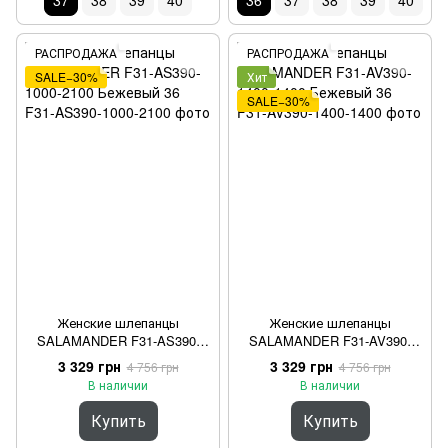
37
38
39
40
36
37
38
39
40
РАСПРОДАЖА
РАСПРОДАЖА
SALE−30%
Хит
SALE−30%
Женские шлепанцы
Женские шлепанцы
SALAMANDER F31-AS390-
SALAMANDER F31-AV390-
1000-2100 Бежевый 36
1400-1400 Бежевый 36
3 329 грн
3 329 грн
4 756 грн
4 756 грн
В наличии
В наличии
Купить
Купить