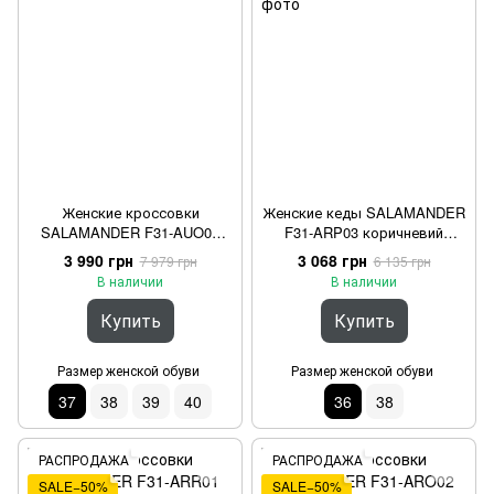
Женские кроссовки
Женские кеды SALAMANDER
SALAMANDER F31-AUO01
F31-ARP03 коричневий
чорний Черный 37
Коричневый 36
3 990 грн
3 068 грн
7 979 грн
6 135 грн
В наличии
В наличии
Купить
Купить
Размер женской обуви
Размер женской обуви
37
38
39
40
36
38
РАСПРОДАЖА
РАСПРОДАЖА
SALE−50%
SALE−50%