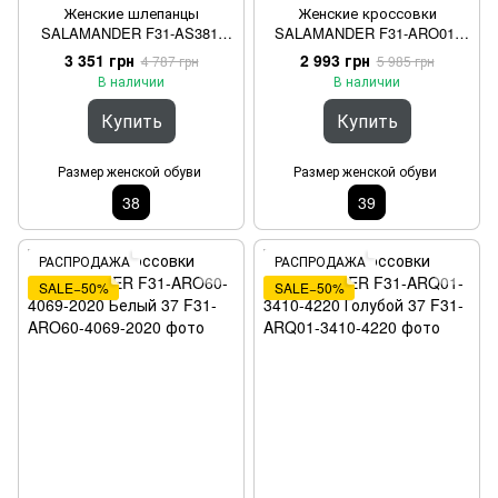
Женские шлепанцы
Женские кроссовки
SALAMANDER F31-AS381-
SALAMANDER F31-ARO01-
1400-5300 Бежевый 38
6969-5252 Бежевый 39
3 351 грн
2 993 грн
4 787 грн
5 985 грн
В наличии
В наличии
Купить
Купить
Размер женской обуви
Размер женской обуви
38
39
РАСПРОДАЖА
РАСПРОДАЖА
SALE−50%
SALE−50%