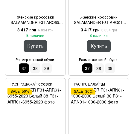
Женские кроссовки
Женские кроссовки
SALAMANDER F31-ARO60-
SALAMANDER F31-ARQ01-
4069-2020 Белый 37
3410-4220 Голубой 37
3 417 грн
3 417 грн
6 834 грн
6 834 грн
В наличии
В наличии
Купить
Купить
Размер женской обуви
Размер женской обуви
37
38
39
37
38
39
РАСПРОДАЖА
РАСПРОДАЖА
SALE−50%
SALE−30%