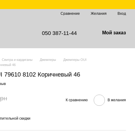
Сравнение
Желания
Вход
050 387-11-44
Мой заказ
Свитра и кардиганы
Джемперы
Джемперы OUI
чневый 46
 79610 8102 Коричневый 46
зыв
грн
К сравнению
В желания
пительной скидки