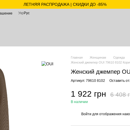
ЛЕТНЯЯ РАСПРОДАЖА | СКИДКИ ДО -85%
Укр
Рус
лашение
Главная
Женщинам
Одежда
Женский джемпер OUI 79610 8102 Кори
Женский джемпер OUI
Артикул: 79610 8102
Оставить от
1 922 грн
6 408 
В наличии
Войти
для отображения нако
%