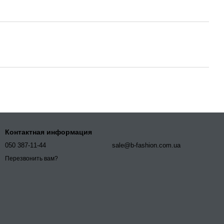
Контактная информация
050 387-11-44
sale@b-fashion.com.ua
Перезвонить вам?