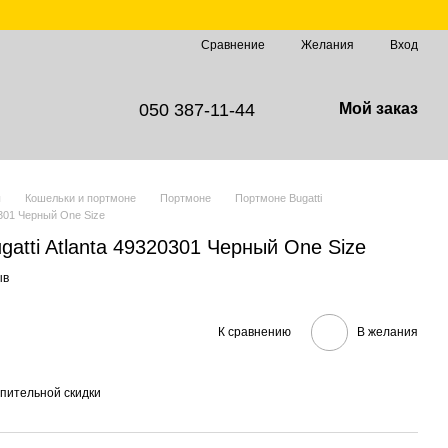
Сравнение
Желания
Вход
050 387-11-44
Мой заказ
ы
Кошельки и портмоне
Портмоне
Портмоне Bugatti
0301 Черный One Size
atti Atlanta 49320301 Черный One Size
ыв
К сравнению
В желания
пительной скидки