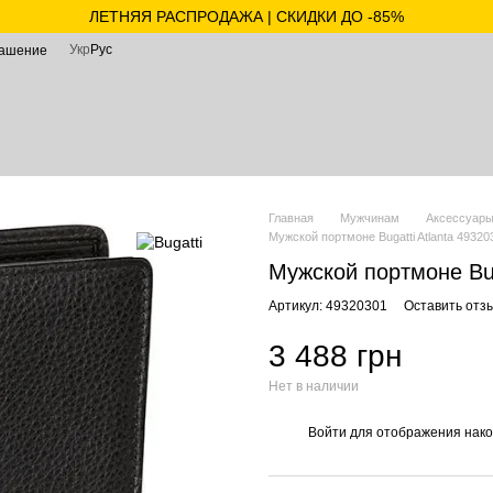
ЛЕТНЯЯ РАСПРОДАЖА | СКИДКИ ДО -85%
Укр
Рус
лашение
Главная
Мужчинам
Аксессуар
Мужской портмоне Bugatti Atlanta 4932
Мужской портмоне Bug
Артикул: 49320301
Оставить отз
3 488 грн
Нет в наличии
Войти
для отображения нако
%