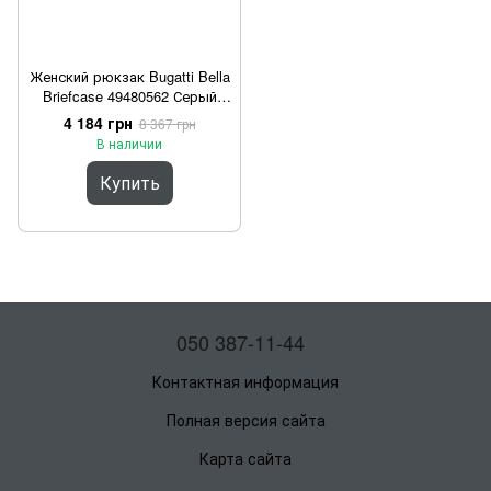
Женский рюкзак Bugatti Bella
Briefcase 49480562 Серый
One Size
4 184 грн
8 367 грн
В наличии
Купить
050 387-11-44
Контактная информация
Полная версия сайта
Карта сайта