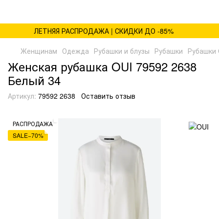
ЛЕТНЯЯ РАСПРОДАЖА | СКИДКИ ДО -85%
Женщинам
Одежда
Рубашки и блузы
Рубашки
Рубашки 
Женская рубашка OUI 79592 2638
Белый 34
Артикул:
79592 2638
Оставить отзыв
РАСПРОДАЖА
SALE−70%