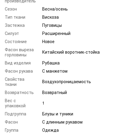
производитель
Сезон
Весна/осень
Тип ткани
Вискоза
Застежка
Пуговицы
Силуэт
Расширенный
Состояние
Новое
Фасон выреза
Китайский воротник-стойка
горловины
Вид изделия
Рубашка
Фасон рукава
С манжетом
Свойства
Воздухопроницаемость
ткани
Возвратность
Возвратный
Вес с
1
упаковкой
Подгруппа
Блузы и туники
Фасон
С длинным рукавом
Группа
Одежда