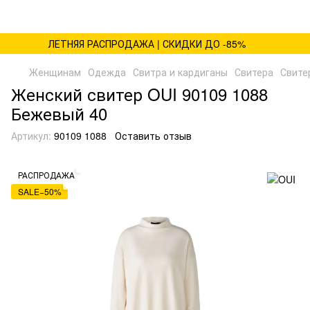
ЛЕТНЯЯ РАСПРОДАЖА | СКИДКИ ДО -85%
Женщинам
Одежда
Свитра и кардиганы
Свитера
Свите
Женский свитер OUI 90109 1088
Бежевый 40
Артикул:
90109 1088
Оставить отзыв
РАСПРОДАЖА
SALE−50%