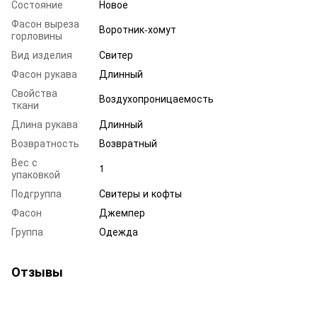
Состояние
Новое
Фасон выреза
Воротник-хомут
горловины
Вид изделия
Свитер
Фасон рукава
Длинный
Свойства
Воздухопроницаемость
ткани
Длина рукава
Длинный
Возвратность
Возвратный
Вес с
1
упаковкой
Подгруппа
Свитеры и кофты
Фасон
Джемпер
Группа
Одежда
Отзывы