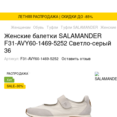
ЛЕТНЯЯ РАСПРОДАЖА | СКИДКИ ДО -85%
Женщинам
Обувь
Туфли
Туфли SALAMANDER
Женские 
Женские балетки SALAMANDER
F31-AVY60-1469-5252 Светло-серый
36
Артикул:
F31-AVY60-1469-5252
Оставить отзыв
РАСПРОДАЖА
Хит
SALE−30%