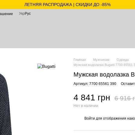
ЛЕТНЯЯ РАСПРОДАЖА | СКИДКИ ДО -85%
Укр
Рус
лашение
Главная
Мужчинам
Одежда
Мужская водолазка Bugatti 7700 65561 
Мужская водолазка Bu
Артикул: 7700 65561 390
Оставит
4 841 грн
6 916 
Нет в наличии
Войти
для отображения нако
%