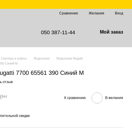
Сравнение
Желания
Вход
050 387-11-44
Мой заказ
Свитера и кофты
Водолазки
Водолазки Bugatti
390 Синий M
gatti 7700 65561 390 Синий M
ь отзыв
грн
К сравнению
В желания
пительной скидки