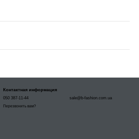
Контактная информация
050 387-11-44
sale@b-fashion.com.ua
Перезвонить вам?