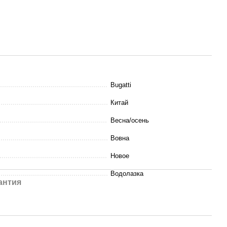
Bugatti
Китай
Весна/осень
Вовна
Новое
Водолазка
антия