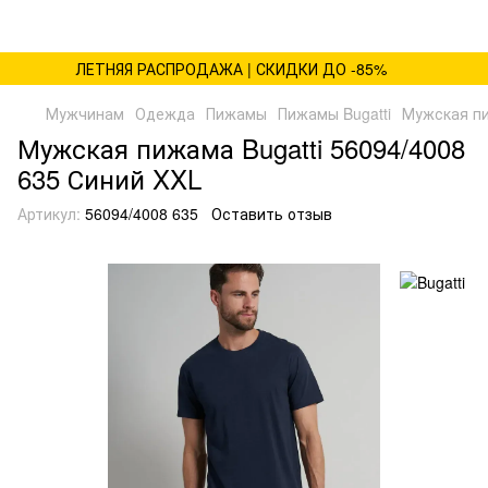
ЛЕТНЯЯ РАСПРОДАЖА | СКИДКИ ДО -85%
Мужчинам
Одежда
Пижамы
Пижамы Bugatti
Мужская пи
Мужская пижама Bugatti 56094/4008
635 Синий XXL
Артикул:
56094/4008 635
Оставить отзыв