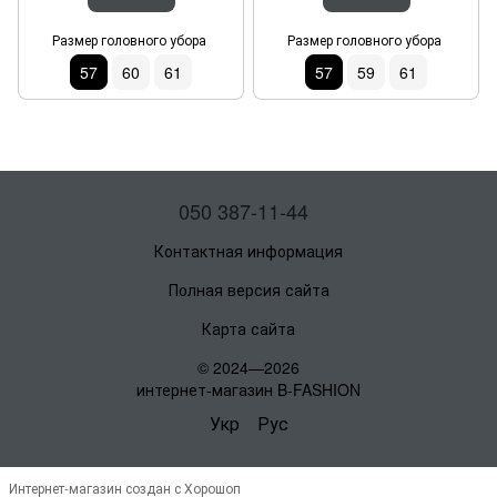
Размер головного убора
Размер головного убора
57
60
61
57
59
61
050 387-11-44
Контактная информация
Полная версия сайта
Карта сайта
© 2024—2026
интернет-магазин B-FASHION
Укр
Рус
Интернет-магазин создан с Хорошоп