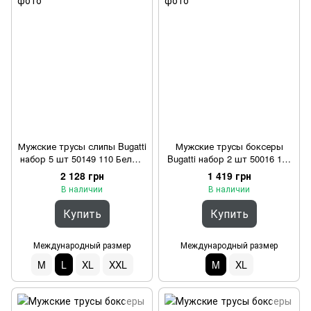
Мужские трусы слипы Bugatti
Мужские трусы боксеры
набор 5 шт 50149 110 Белый
Bugatti набор 2 шт 50016 140
L
Белый M
2 128 грн
1 419 грн
В наличии
В наличии
Купить
Купить
Международный размер
Международный размер
M
L
XL
XXL
M
XL