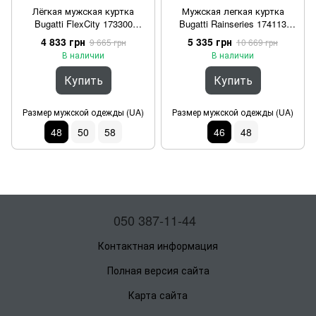
Лёгкая мужская куртка
Мужская легкая куртка
Bugatti FlexCity 173300
Bugatti Rainseries 174113
11216/390 Синий 48
11222/390 Синий 46
4 833 грн
5 335 грн
9 665 грн
10 669 грн
В наличии
В наличии
Купить
Купить
Размер мужской одежды (UA)
Размер мужской одежды (UA)
48
50
58
46
48
050 387-11-44
Контактная информация
Полная версия сайта
Карта сайта