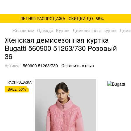
ЛЕТНЯЯ РАСПРОДАЖА | СКИДКИ ДО -85%
Женщинам
Одежда
Куртки
Демисезонные куртки
Демис
Женская демисезонная куртка
Bugatti 560900 51263/730 Розовый
36
Артикул:
560900 51263/730
Оставить отзыв
РАСПРОДАЖА
SALE−50%