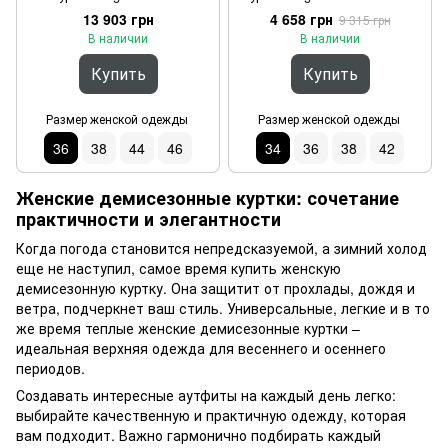
81244/90 Коричневый 36
Разные цвета 34
13 903 грн
4 658 грн
9 315 грн
В наличии
В наличии
Купить
Купить
Размер женской одежды
Размер женской одежды
36
38
44
46
34
36
38
42
Женские демисезонные куртки: сочетание
практичности и элегантности
Когда погода становится непредсказуемой, а зимний холод
еще не наступил, самое время купить женскую
демисезонную куртку. Она защитит от прохлады, дождя и
ветра, подчеркнет ваш стиль. Универсальные, легкие и в то
же время теплые женские демисезонные куртки –
идеальная верхняя одежда для весеннего и осеннего
периодов.
Создавать интересные аутфиты на каждый день легко:
выбирайте качественную и практичную одежду, которая
вам подходит. Важно гармонично подбирать каждый