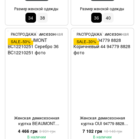
Размер женской одежды
Размер женской одежды
34
38
36
40
РАСПРОДАЖА
РАСПРОДАЖА
SALE−50%
SALE−30%
Женская демисезонная
Женская демисезонная
куртка BEAUMONT
куртка OUI 94779 8828
BC12210251 Серебро 36
Коричневый 44
4 466 грн
7 102 грн
8 931 грн
10 146 грн
В наличии
В наличии