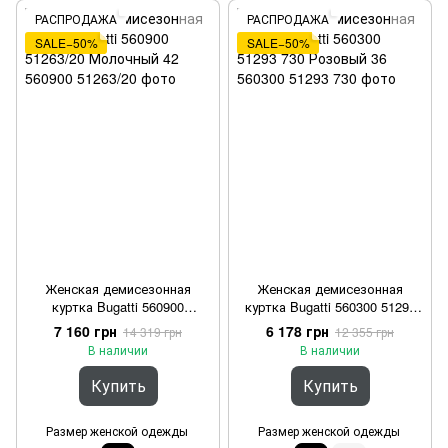
РАСПРОДАЖА
РАСПРОДАЖА
SALE−50%
SALE−50%
Женская демисезонная
Женская демисезонная
куртка Bugatti 560900
куртка Bugatti 560300 51293
51263/20 Молочный 42
730 Розовый 36
7 160 грн
6 178 грн
14 319 грн
12 355 грн
В наличии
В наличии
Купить
Купить
Размер женской одежды
Размер женской одежды