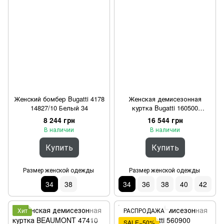
Женский бомбер Bugatti 4178
Женская демисезонная
14827/10 Белый 34
куртка Bugatti 160500
11232/30 Бежевый 34
8 244 грн
16 544 грн
В наличии
В наличии
Купить
Купить
Размер женской одежды
Размер женской одежды
34
38
34
36
38
40
42
Хит
РАСПРОДАЖА
SALE−50%