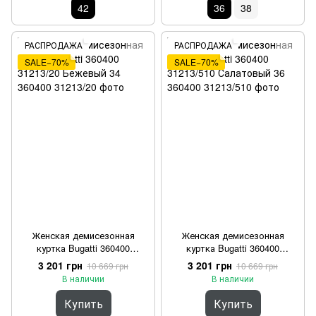
42
36
38
РАСПРОДАЖА
РАСПРОДАЖА
SALE−70%
SALE−70%
Женская демисезонная
Женская демисезонная
куртка Bugatti 360400
куртка Bugatti 360400
31213/20 Бежевый 34
31213/510 Салатовый 36
3 201 грн
3 201 грн
10 669 грн
10 669 грн
В наличии
В наличии
Купить
Купить