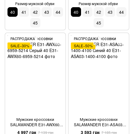
Размер мужской обуви
Размер мужской обуви
40
41
42
43
44
40
41
42
43
44
45
45
РАСПРОДАЖА
РАСПРОДАЖА
SALE−30%
SALE−50%
Мужские кроссовки
Мужские кроссовки
SALAMANDER E31-AWX60-
SALAMANDER E31-ASA03-
6959-5214 Серый 40
1400-4100 Синий 40
4 997 грн
3 593 грн
7 139 грн
7 185 грн