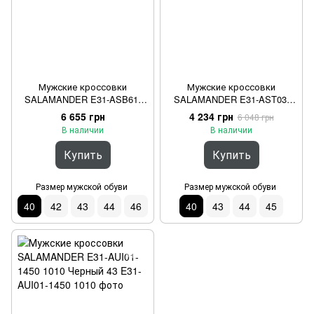
Мужские кроссовки
Мужские кроссовки
SALAMANDER E31-ASB61-
SALAMANDER E31-AST03-
1200 6100 Коричневый 40
6959 1011 Черный 40
6 655 грн
4 234 грн
6 048 грн
В наличии
В наличии
Купить
Купить
Размер мужской обуви
Размер мужской обуви
40
42
43
44
46
40
43
44
45