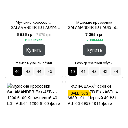
Мужские кроссовки
Мужские кроссовки
SALAMANDER E31-AU502
SALAMANDER E31-AUI01 беж
синій Синий 40
Коричневый 40
5 585 грн
7 365 грн
7 979 грн
В наличии
В наличии
Купить
Купить
Размер мужской обуви
Размер мужской обуви
40
42
44
45
40
41
42
43
44
РАСПРОДАЖА
SALE−30%