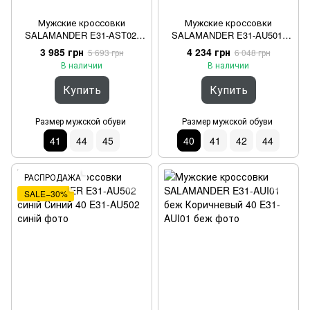
Мужские кроссовки
Мужские кроссовки
SALAMANDER E31-AST02-
SALAMANDER E31-AU501-
6900-1500 Серый 41
5950 4110 Синий 40
3 985 грн
4 234 грн
5 693 грн
6 048 грн
В наличии
В наличии
Купить
Купить
Размер мужской обуви
Размер мужской обуви
41
44
45
40
41
42
44
РАСПРОДАЖА
SALE−30%