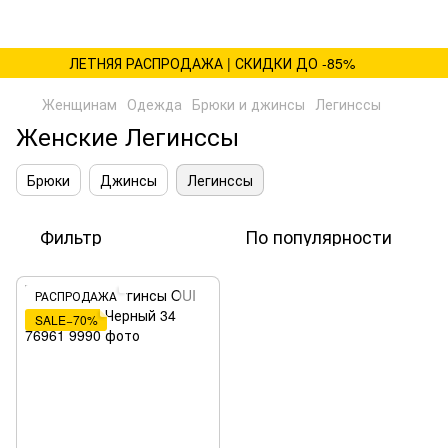
ЛЕТНЯЯ РАСПРОДАЖА | СКИДКИ ДО -85%
Женщинам
Одежда
Брюки и джинсы
Легинссы
Женские Легинссы
Брюки
Джинсы
Легинссы
Фильтр
По популярности
РАСПРОДАЖА
SALE−70%