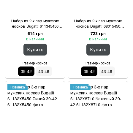
Набор из 2-х пар мужских
Набор из 2-х пар мужских
носков Bugatti 611345450
носков Bugatti 68015450
Синий 39-42
Синий 39-42
614 грн
723 грн
В наличии
В наличии
Купить
Купить
Размер носков
Размер носков
39-42
43-46
39-42
43-46
Новинка
Новинка