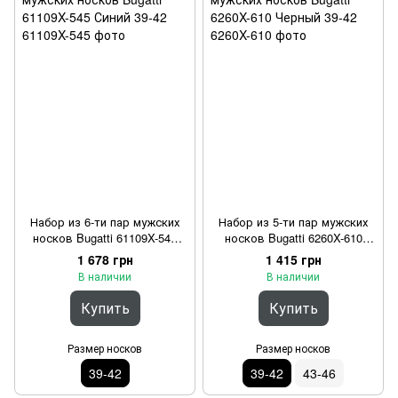
Набор из 6-ти пар мужских
Набор из 5-ти пар мужских
носков Bugatti 61109X-545
носков Bugatti 6260X-610
Синий 39-42
Черный 39-42
1 678 грн
1 415 грн
В наличии
В наличии
Купить
Купить
Размер носков
Размер носков
39-42
39-42
43-46