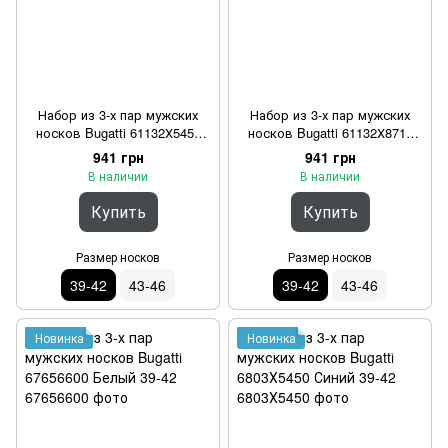
Набор из 3-х пар мужских
Набор из 3-х пар мужских
носков Bugatti 61132Х5450
носков Bugatti 61132Х8710
Синий 39-42
Бежевый 39-42
941 грн
941 грн
В наличии
В наличии
Купить
Купить
Размер носков
Размер носков
39-42
43-46
39-42
43-46
Новинка
Новинка