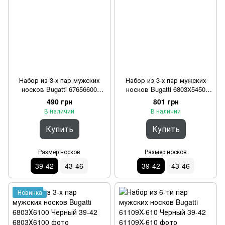
Набор из 3-х пар мужских
Набор из 3-х пар мужских
носков Bugatti 67656600
носков Bugatti 6803Х5450
Белый 39-42
Синий 39-42
490 грн
801 грн
В наличии
В наличии
Купить
Купить
Размер носков
Размер носков
39-42
43-46
39-42
43-46
Новинка