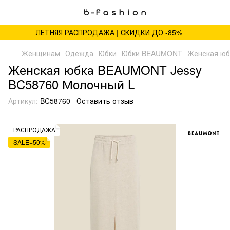
ЛЕТНЯЯ РАСПРОДАЖА | СКИДКИ ДО -85%
Женщинам
Одежда
Юбки
Юбки BEAUMONT
Женская юб
Женская юбка BEAUMONT Jessy
BC58760 Молочный L
Артикул:
BC58760
Оставить отзыв
РАСПРОДАЖА
SALE−50%