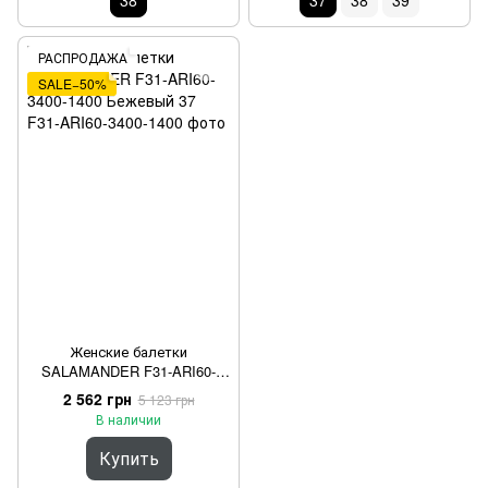
38
37
38
39
РАСПРОДАЖА
SALE−50%
Женские балетки
SALAMANDER F31-ARI60-
3400-1400 Бежевый 37
2 562 грн
5 123 грн
В наличии
Купить