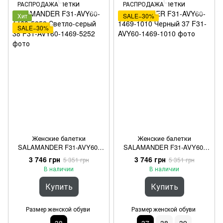
РАСПРОДАЖА
РАСПРОДАЖА
Хит
SALE−30%
SALE−30%
Женские балетки
Женские балетки
SALAMANDER F31-AVY60-
SALAMANDER F31-AVY60-
1469-5252 Светло-серый 38
1469-1010 Черный 37
3 746 грн
3 746 грн
5 351 грн
5 351 грн
В наличии
В наличии
Купить
Купить
Размер женской обуви
Размер женской обуви