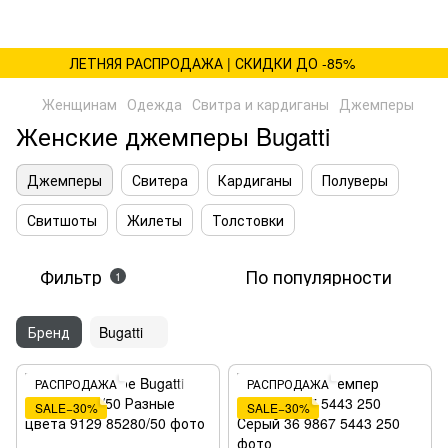
ЛЕТНЯЯ РАСПРОДАЖА | СКИДКИ ДО -85%
Женщинам
Одежда
Свитра и кардиганы
Джемперы
Женские джемперы Bugatti
Джемперы
Свитера
Кардиганы
Полуверы
Свитшоты
Жилеты
Толстовки
Фильтр
По популярности
1
Бренд
Bugatti
РАСПРОДАЖА
РАСПРОДАЖА
SALE−30%
SALE−30%