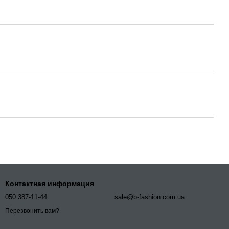
Контактная информация
050 387-11-44
sale@b-fashion.com.ua
Перезвонить вам?