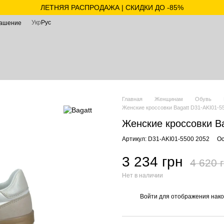
ЛЕТНЯЯ РАСПРОДАЖА | СКИДКИ ДО -85%
Укр
Рус
лашение
Главная
Женщинам
Обувь
Женские кроссовки Bagatt D31-AKI01-5
Женские кроссовки B
Артикул: D31-AKI01-5500 2052
Ос
3 234 грн
4 620 
Нет в наличии
Войти
для отображения нако
%