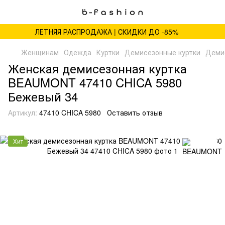
ЛЕТНЯЯ РАСПРОДАЖА | СКИДКИ ДО -85%
Женщинам
Одежда
Куртки
Демисезонные куртки
Деми
Женская демисезонная куртка
BEAUMONT 47410 CHICA 5980
Бежевый 34
Артикул:
47410 CHICA 5980
Оставить отзыв
Хит