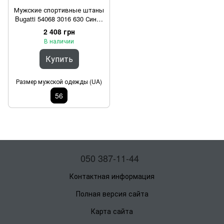
Мужские спортивные штаны
Bugatti 54068 3016 630 Синий
56
2 408 грн
В наличии
Купить
Размер мужской одежды (UA)
56
050 387-11-44
Контактная информация
Полная версия сайта
Карта сайта