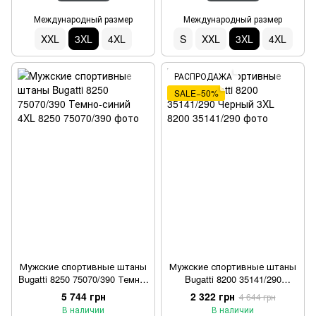
Международный размер
Международный размер
XXL
3XL
4XL
S
XXL
3XL
4XL
РАСПРОДАЖА
SALE−50%
Мужские спортивные штаны
Мужские спортивные штаны
Bugatti 8250 75070/390 Темно-
Bugatti 8200 35141/290
синий 4XL
Черный 3XL
5 744 грн
2 322 грн
4 644 грн
В наличии
В наличии