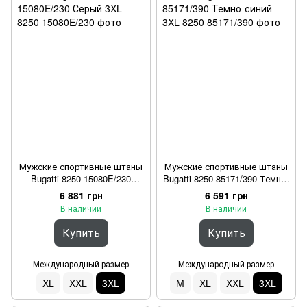
Мужские спортивные штаны
Мужские спортивные штаны
Bugatti 8250 15080E/230
Bugatti 8250 85171/390 Темно-
Серый 3XL
синий 3XL
6 881 грн
6 591 грн
В наличии
В наличии
Купить
Купить
Международный размер
Международный размер
XL
XXL
3XL
M
XL
XXL
3XL