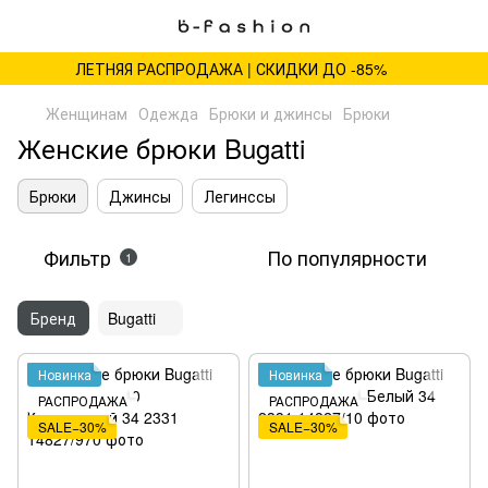
ЛЕТНЯЯ РАСПРОДАЖА | СКИДКИ ДО -85%
Женщинам
Одежда
Брюки и джинсы
Брюки
Женские брюки Bugatti
Брюки
Джинсы
Легинссы
Фильтр
По популярности
1
Бренд
Bugatti
Новинка
Новинка
РАСПРОДАЖА
РАСПРОДАЖА
SALE−30%
SALE−30%