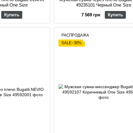
рный One Size
49235101 Черный One Size
Купить
7 569 грн
Купить
РАСПРОДАЖА
SALE−30%