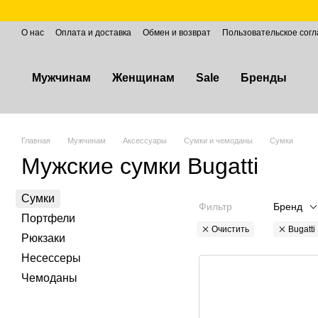
Перейти к основному контенту
О нас
Оплата и доставка
Обмен и возврат
Пользовательское сог
Мужчинам
Женщинам
Sale
Бренды
Главная
Мужчинам
Аксессуары
Сумки и чемоданы
Сумки
Мужские сумки Bugatti
Сумки
Фильтр
Бренд
Портфели
Очистить
Bugatti
Рюкзаки
Несессеры
Чемоданы