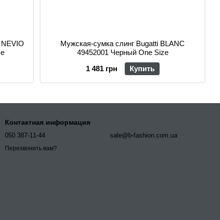
i NEVIO
Мужская-сумка слинг Bugatti BLANC
ze
49452001 Черный One Size
1 481 грн
Купить
Контактная информация
050 387-11-44
sale@b-fashion.com.ua
Перезвонить вам?