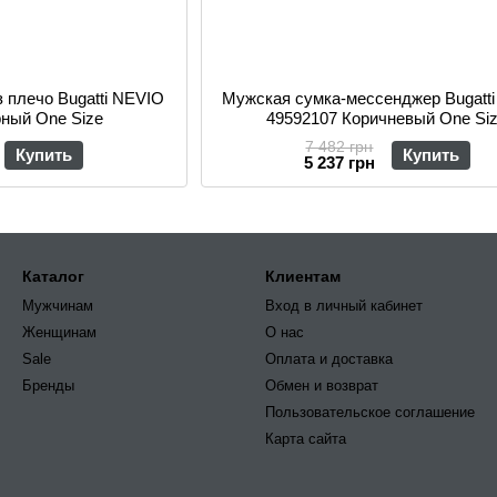
 плечо Bugatti NEVIO
Мужская сумка-мессенджер Bugatt
рный One Size
49592107 Коричневый One Si
7 482 грн
Купить
Купить
5 237 грн
Каталог
Клиентам
Мужчинам
Вход в личный кабинет
Женщинам
О нас
Sale
Оплата и доставка
Бренды
Обмен и возврат
Пользовательское соглашение
Карта сайта