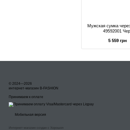
Мужская сумка через
49592001 Че
5 559 грн
© 2024—2026
интернет-магазин B-FASHION
Принимаем к оплате
Мобильная версия
Интернет-магазин создан с Хорошоп