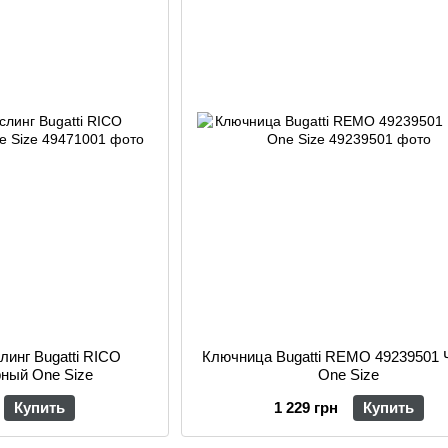
линг Bugatti RICO
Ключница Bugatti REMO 49239501
рный One Size
One Size
Купить
1 229 грн
Купить