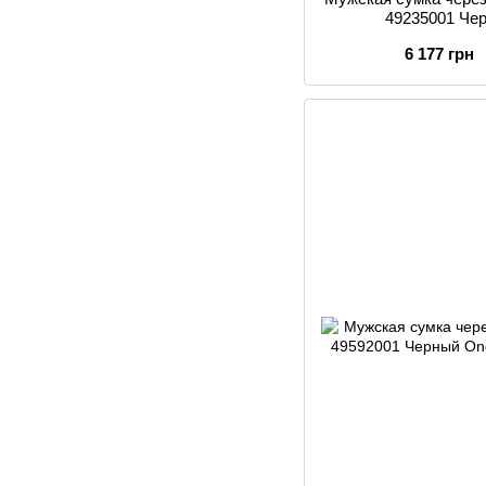
49235001 Че
6 177 грн