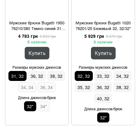
Мужские брюки Bugatti 1950
Мужские брюки Bugatti 1020
76210/380 Темно-синий 31,
76201/20 Бежевый 32, 32/32"
32/32"
4 783 грн
5 929 грн
6 833 грн
8 470 грн
В наличии
В наличии
Купить
Купить
Размеры мужских джинсов
Размеры мужских джинсов
31, 32
36, 32
38, 32
32, 32
33, 32
34, 32
34, 34
36, 34
35, 32
36, 32
38, 32
Длина джинсов/брюк
40, 32
32"
34"
Длина джинсов/брюк
32"